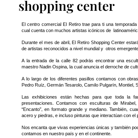
shopping center
El centro comercial El Retiro trae para ti una temporad
cual cuenta con muchos artistas icónicos de  latinoamérica
Durante el mes de abril, El Retiro Shopping Center est
de artistas reconocidos a nivel mundial y  otros emergent
A la entrada de la calle 82 podrás encontrar una escu
maestro Nadin Ospina, la cual anuncia el derroche de cult
A lo largo de los diferentes pasillos contamos con ob
Pedro Ruíz, Germán Tesarolo, Camilo Pulgarín, Montiel, S
Las exhibiciones están hechas para que toda la fami
presentaciones. Contamos con esculturas de Mirabel, e
“Encanto”, en formato grande y mediano. También, cuadr
acero y piedras, e incluso pinturas que interactúan con e
Nos encanta que vivas experiencias únicas y también poder
contamos en nuestro país y en el continente. 